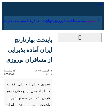
۱۷ مرداد ۱۴۰۵
عناوین‌
سیاست
اقتصاد
ورزش
جهان
جامعه
فرهنگ
سیا
پایتخت بهارنارنج ایران
آماده پذیرایی از
مسافران نوروزی
۲۷ اسفند ۱۴۰۳، ۱۲:۱۱
کد مطلب:
85780021
ساری - ایرنا - بابل که به خاطر
انبوهی از درختان نارنج غرس شده
در سطح شهر به پایتخت بهار
نارنج ایران شهرت دارد این روزها