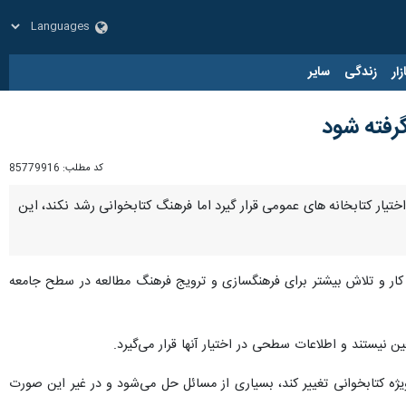
زار
زندگی
سایر
رفته شود
کد مطلب:
85779916