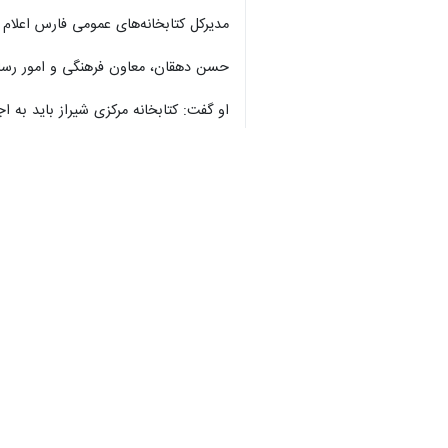
♿︎
شیراز - ایرنا - معاون سیاسی، امنیتی و
سرمایه‌گذاری حاصلی نخواهد داشت اظها
×
به گزارش خبرنگار
ایرنا
، حجت الله رضایی
هستیم.
او افزود: واقعیت این است که به سبب م
رضایی با تاکید بر ضرورت برگزاری رویدا
مشکلات ما بیشتر خواهد شد.
مدیرکل کتابخانه‌های عمومی فارس در اد
و سالن‌هایی که فرآیند صدور مجوز آنها 
محمد حسین فیروزی یادآور شد: بیش از یکهزار و ۳۰۰ صندلی فعال در سالن‌های مطالع