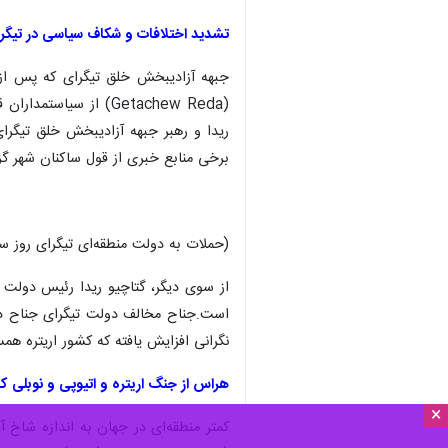
تشدید اختلافات و شکاف سیاسی در تیگر
جبهه آزادیبخش خلق تیگرای که پس از 
ریدا و رهبر جبهه آزادیبخش خلق تیگرای
برخی منابع خبری از قول ساکنان شهر گزا
(حملات به دولت منطقه‌ای تیگرای روز سه‌شنبه ۲۱ اسفند/
از سوی دیگر، گتاچیو ریدا رئیس دولت م
است.جناح مخالف دولت تیگرای جناح درون
نگرانی افزایش یافته که کشور اریتره ه
هراس از جنگ اریتره و اتیوپی و نوبلی ک
×
کمتر منطقه‌ای در جهان به اندازه شاخ آ