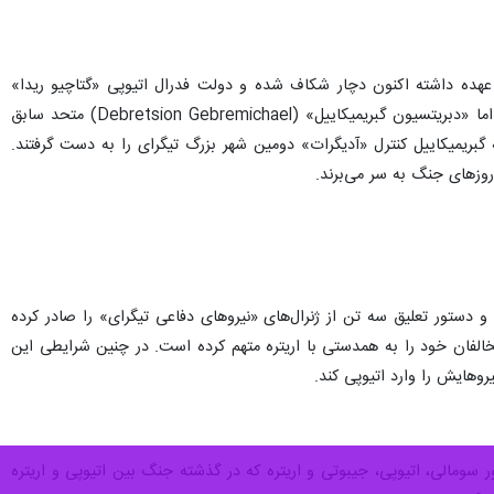
عهده داشته اکنون دچار شکاف شده و دولت فدرال اتیوپی «گتاچیو ریدا»
(Getachew Reda) از سیاستمداران قدیمی منطقه تیگرای را به عنوان رئیس دولت موقت منطقه‌ای منصوب کرده اما «دبریتسیون گبریمیکاییل» (Debretsion Gebremichael) متحد سابق
گبریمیکاییل کنترل «آدیگرات» دومین شهر بزرگ تیگرای را به دست گرفتند.
روزهای جنگ به سر می‌برند.
 دستور تعلیق سه تن از ژنرال‌های «نیروهای دفاعی تیگرای» را صادر کرده
خالفان خود را به همدستی با اریتره متهم کرده است. در چنین شرایطی این
وهایش را وارد اتیوپی کند.
ر سومالی، اتیوپی، جیبوتی و اریتره که در گذشته جنگ بین اتیوپی و اریتره