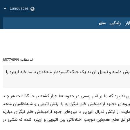
زار
زندگی
سایر
کد مطلب:
85779899
ترش دامنه و تبدیل آن به یک جنگ گسترده‌تر منطقه‌ای با مداخله اریتره را
، منطقه تیگرای در سال‌های ۲۰۲۰ تا ۲۰۲۲ صحنه یکی از ویرانگرترین و مرگبارترین جنگ‌های قرن ۲۱ بود که بنا بر آمار رسمی در حدود ۱۰۰ هزار کشته بر جا گذاشت هر چند
 در این جنگ داخلی نیروهای «جبهه آزادیبخش خلق تیگرای» با ارتش اتیوپی و شبه‌نظامیان متحد
حمایت از ارتش فدرال اتیوپی با نیروهای جبهه آزادیبخش خلق تیگرای مبارزه
را ندیده است. این توافق صلح همچنین موجب اختلافاتی بین اتیوپی و اریتره شده که نقشی در