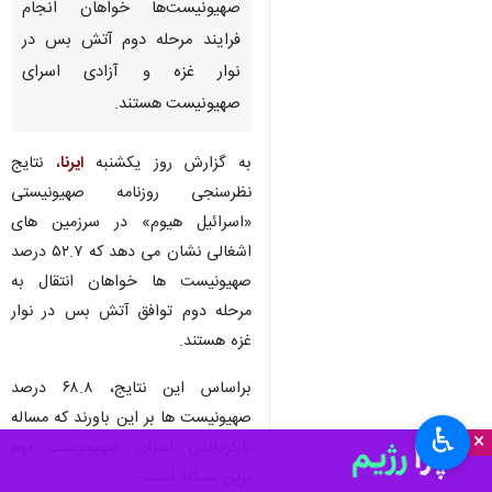
صهیونیست‌ها خواهان انجام
فرایند مرحله دوم آتش بس در
نوار غزه و آزادی اسرای
صهیونیست هستند.
به گزارش روز یکشنبه
ایرنا
، نتایج
نظرسنجی روزنامه صهیونیستی
«اسرائیل هیوم» در سرزمین های
اشغالی نشان می دهد که ۵۲.۷ درصد
صهیونیست ها خواهان انتقال به
مرحله دوم توافق آتش بس در نوار
غزه هستند.
براساس این نتایج، ۶۸.۸ درصد
صهیونیست ها بر این باورند که مساله
♿︎
×
بازگرداندن اسرای صهیونیست مهم
ترین مساله است.