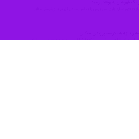
غه فرانسوی به عنوان ناجی قوهای سفید مادرید یاد کردند.
ین بازی به ستایش از نابغه فرانسوی تیم رئال مادرید پرداختند.
از فوق ستاره رئال مادرید نوشت‌: امباپه نشان داد در مواقع اضطراری می‌تواند 