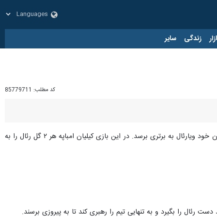
زار
زندگی
سایر
کد مطلب:
85779711