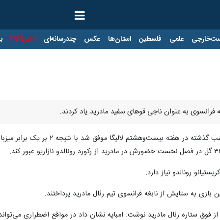
ت‌خارجی
علمی
فلسطین
استان‌ها
عکس
چندرسانه‌ای
ایرنا TV
با