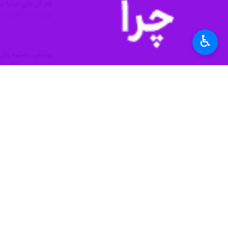
تهران- ایرنا- نشریات اسپانیایی از ناب
به گزارش ایرنا
♿︎
ثمر رساند تا ضمن تثبیت پیروزی تیم با ۳۱ گل در فصل نخست حضورش در مادرید از رکورد رونالدو نازاریو عبور کند.
امباپه تنها ۲ گل دیگر برای عبور از رکورد کریستیانو رونالدو نیاز دارد.
روزنامه‌های اسپانیایی با انتشار گزارش ا
نشریه موندو دپورتیوو اسپانیا با ستایش 
ورزش
فوتبال
۰ نفر
برچسب‌ها
کریستیانو رونالدو
رئال مادرید
کیلیان امباپه