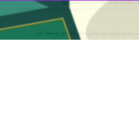
امام حسن مجتبی(ع) ۳۸ هزار وعده افطاری در حرم مطهر رضوی و مناطق مختلف شهر مشهد توزیع شد.
ئران و مجاوران در صحن امام حسن مجتبی(ع) پذیرایی شدند.
 مجاور نیز با افطاری متبرک در رواق مبارکه حضرت زهرا(س) و مهمانسرای حضرت
ر عالی حرم مطهر رضوی گفت: ۲۰ هزار نفر از زائران و مجاوران نیز در مواکب اطراف حرم مطهر
وران امام هشتم شد.