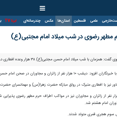
ت‌خارجی
علمی
فلسطین
استان‌ها
عکس
چندرسانه‌ای
ایرنا TV
با