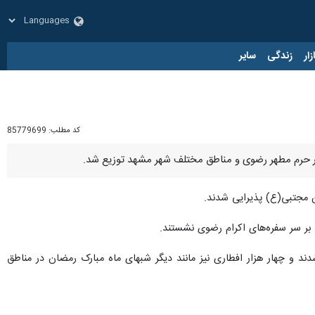
زار
زندگی
سایر
کد مطلب:
85779699