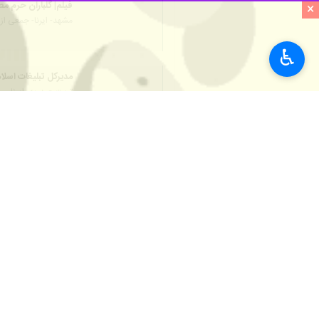
×
مشهد- ایرنا- مدیر عالی حرم مطهر رضوی گفت: همزمان با شب میلاد 
♿︎
رضا خوراکیان روز یکشنبه در گفت‌ و گو با خبرنگاران افزود: دیشب ۱۰ هزار نفر از زا
وی ادامه داد: تعداد چهار هزار زائر و
مدی
مختلف شهر مشهد و در منازل تقدیم مجا
امام حسن مجتبی(ع) در ۱۵ رمضان سال سوم هجری قمری متولد شدند.
استان‌ها
خراسان رضوی
۰ نفر
برچسب‌ها