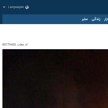
زار
زندگی
سایر
کد مطلب:
85779435