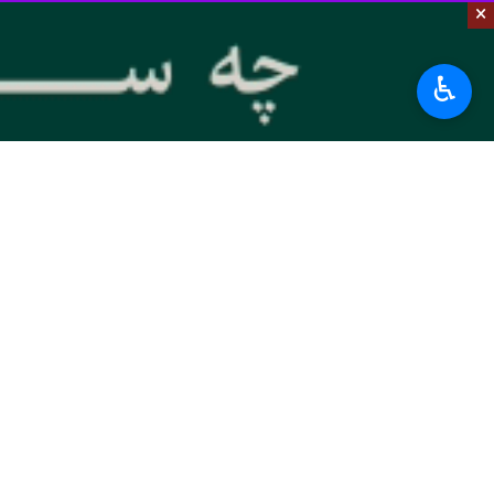
×
تهران- ایرنا- یک عضو جنبش انصارالله
♿︎
به گزارش شنبه شب
ایرنا
، یک عضو دفتر 
این عضو جنبش انصارالله یمن که نامش
به گزارش ایرنا
، شبکه المسیره ساعاتی پی
برخی رسانه‌ها نیز از حمله هوایی به من
جنبش جهاد اسلامی فلسطین در بیانیه‌ای 
جهان
آسیای غربی
۰ نفر
برچسب‌ها