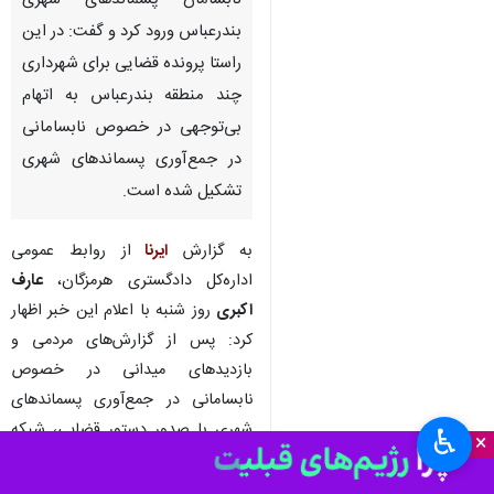
بندرعباس- ایرنا- دادستان مرکز
استان هرمزگان به وضعیت
نابسامان پسماندهای شهری
بندرعباس ورود کرد و گفت: در این
راستا پرونده قضایی برای شهرداری
چند منطقه بندرعباس به اتهام
بی‌توجهی در خصوص نابسامانی
در جمع‌آوری پسماندهای شهری
تشکیل شده است.
به گزارش
ایرنا
از روابط عمومی
♿︎
×
اداره‌کل دادگستری هرمزگان،
عارف
اکبری
روز شنبه با اعلام این خبر اظهار