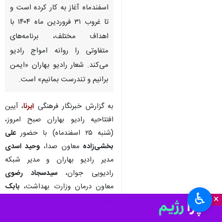
تهران- ایرنا- معاون صدای
جمهوری اسلامی ایران در آیین
افتتاحیه «رادیو بهاران» عنوان کرد:
این شبکه از امروز شنبه ۲۵
اسفندماه آغاز به کار کرده است و
تا غروب ۳۱ فروردین ماه ۱۴۰۴ با
اهداف مختلف، برنامه‌های
متفاوتی را روانه امواج رادیو
می‌کند. شعار رادیو بهاران «ایمن
برانیم و تندرست بمانیم» است.
به گزارش خبرنگار فرهنگی
ایرنا
، آیین
افتتاحیه رادیو بهاران صبح امروز،
♿︎
×
(شنبه ۲۵ اسفندماه) با حضور
علی
بخشی‌زاده
معاون صدا،
وحید اسدی