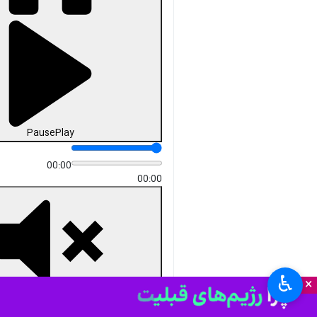
Unmute
Settings
PIP
Enter
Download
دریافت
37 MB
fullscreen
تهران- ایرنا- وزیر فرهنگ و ارشاد
اسلامی نوروز را زبانی مشترک
میان ملت‌های گوناگون خواند و
گفت: نوروز پلی است که دل‌های
مردم ایران، افغانستان،
تاجیکستان، آذربایجان، ترکیه،
ازبکستان، قزاقستان و دیگر
سرزمین‌های حوزۀ نوروز را به هم
پیوند می‌دهد و در گستره گیتی،
پیام‌آور صلح و همبستگی میان
ملت‌ها گشته است.
♿︎
×
تصویربرداران: داود حسینی / بیژن
معظمی گودرزی تدوینگر: مرتضی