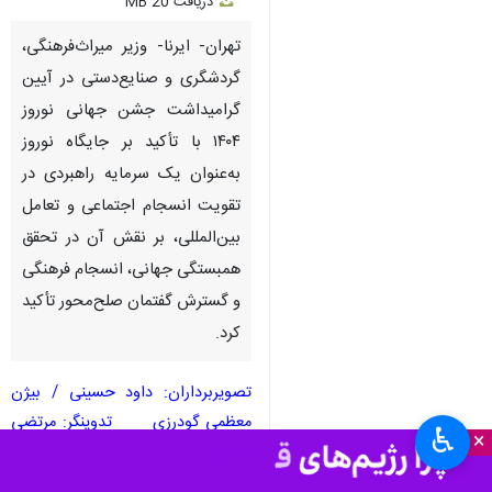
دریافت
20 MB
fullscreen
تهران- ایرنا- وزیر میراث‌فرهنگی،
گردشگری و صنایع‌دستی در آیین
گرامیداشت جشن جهانی نوروز
۱۴۰۴ با تأکید بر جایگاه نوروز
به‌عنوان یک سرمایه راهبردی در
تقویت انسجام اجتماعی و تعامل
بین‌المللی، بر نقش آن در تحقق
همبستگی جهانی، انسجام فرهنگی
و گسترش گفتمان صلح‌محور تأکید
کرد.
تصویربرداران: داود حسینی / بیژن
معظمی گودرزی تدوینگر: مرتضی
♿︎
×
قاسمی