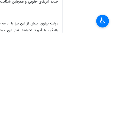
جدید آفریقای جنوبی و همچنین شکایت ای
♿︎
دولت پرتوریا پیش از این نیز با ادامه
بلندگو» با آمریکا نخواهد شد. این مو
×
زمین‌های سفیدپوستان است. ترامپ همچنی
دولت آفریقای جنوبی تاکید کرده که رئی
تنها بهانه او برای قطع کمک‌ها به آفری
دولت پرتوریا در واکنش به ادعاهای جدید
و دیپلماتیک برای تامین منافع متقابل 
دیوان بین‌المللی دادگستری را پس نخوا
جهان
آفریقا
۱ نفر