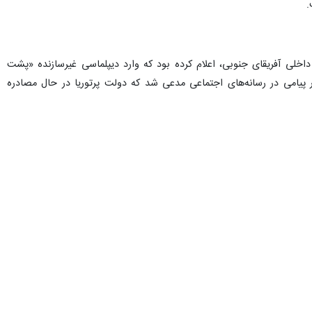
.
 داخلی آفریقای جنوبی، اعلام کرده بود که وارد دیپلماسی غیرسازنده «پشت
 پیامی در رسانه‌های اجتماعی مدعی شد که دولت پرتوریا در حال مصادره
زمین‌های خود را از دست می‌دهند شهروندی آمریکا را اعطا کند.
نوبی دارد. نگرانی ادعایی ترامپ از مصادره زمین‌های کشاورزان سفیدپوست
پیگیری قانونی دولت پرتوریا علیه جنایات رژیم صهیونیستی است.
احترام متقابل باشد و پرتوریا همچنان متعهد به ایجاد روابط تجاری، سیاسی
 وجود تهدیدهای دولت آمریکا، تحت هیچ شرایطی شکایت از رژیم اسراییل در