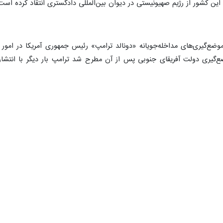
ن کشور از رژیم صهیونیستی در دیوان بین‌المللی دادگستری انتقاد کرده است
 موضع‌گیری‌های مداخله‌جویانه «دونالد ترامپ» رئیس جمهوری آمریکا در امور
ضع‌گیری دولت آفریقای جنوبی پس از آن مطرح شد ترامپ بار دیگر با انتشار
ن ادعا کرد که آمریکا آماده است به کشاورزان سفیدپوست آفریقای جنوبی که 
س جمهوری آمریکا برداشت اشتباهی از قانون جدید مصادره زمین در آفریقای ج
قای جنوبی نیست بلکه علت اصلی ناراحتی ترامپ از آفریقای جنوبی، اقدامات و 
 ترامپ تاکید کرد که روابط دو کشور آفریقای جنوبی و آمریکا باید بر اساس 
دو کشور با دولت ترامپ است. آفریقای جنوبی همچنین تاکید کرده است که با
هد گرفت.