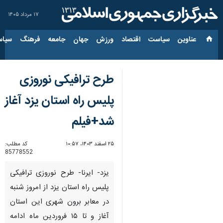
۱۷ مرداد ۱۴۰۵
عناوین‌
سیاست
اقتصاد
ورزش
جهان
جامعه
فرهنگ
سیاس
طرح ترافیکی نوروزی
پلیس راه استان یزد آغاز
شد+فیلم
۲۵ اسفند ۱۴۰۳، ۱۰:۵۷
کد مطلب:
85778552
یزد- ایرنا- طرح نوروزی ترافیکی
پلیس راه استان یزد از امروز شنبه
در معابر برون شهری این استان
آغاز و تا ۱۵ فروردین ماه ادامه