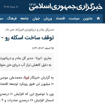
۱۸ مرداد ۱۴۰۵
عناوین‌
سیاست
اقتصاد
ورزش
جهان
جامعه
فرهنگ
سیاس
مدیرکل بنادر و دریانوردی امیرآباد خبر داد:
توقف ساخت اسکله رو - رو 
۲۵ اسفند ۱۴۰۳، ۱۱:۴۹
ساری -ایرنا- مدیر کل بنادر و دریانور
به دلیل کاهش تراز آب دریای خزر متو
به گزارش خبرنگار
ایرنا
، محمدعلی موسی پ
۱۰ میلیون تن طبق رویکرد توسعه اقتصاد دریا پایه به عنوان گام دوم توسعه این بندر شروع شده است.
وی با توض
امسال افزایش ۱۷ درصدی صادرات و ۹ درصد واردات انواع کالا در بندر امیرآباد رقم خورده است.