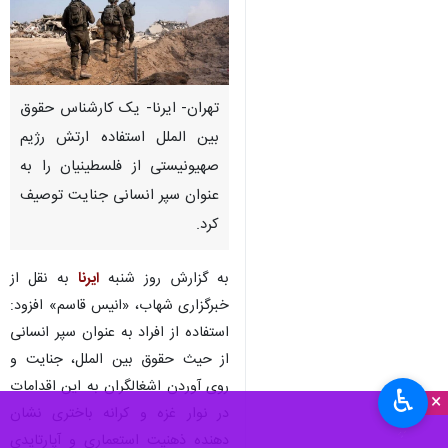
تهران- ایرنا- یک کارشناس حقوق
بین الملل استفاده ارتش رژیم
صهیونیستی از فلسطینیان را به
عنوان سپر انسانی جنایت توصیف
کرد.
به گزارش روز شنبه
ایرنا
به نقل از
خبرگزاری شهاب، «انیس قاسم» افزود:
استفاده از افراد به عنوان سپر انسانی
از حیث حقوق بین الملل، جنایت و
روی آوردن اشغالگران به این اقدامات
♿︎
×
در نوار غزه و کرانه باختری نشان
دهنده ذهنیت استعماری و آپارتایدی