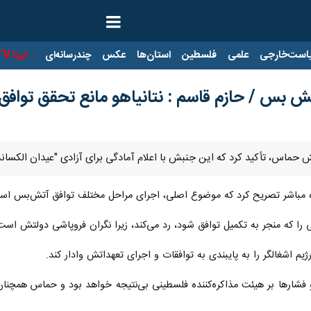
ت‌خارجی
علمی
فلسطین
استان‌ها
عکس
چندرسانه‌ای
ایرنا TV
با
 بس / حازم قاسم : نتانیاهو مانع تحقق تواف