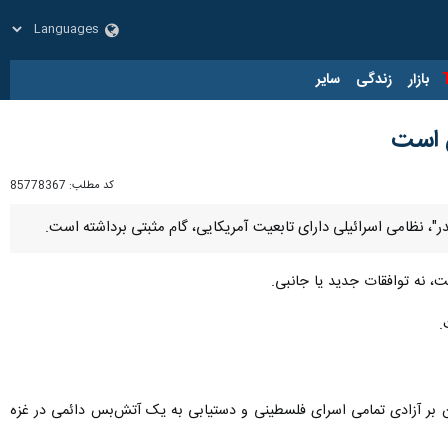
زار
زندگی
سایر
ق است
کد مطلب:
85778367