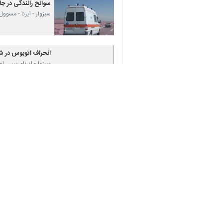
♿︎
سبزوار- ایرنا- سرپرست اورژانس پیش
- داورزن ۱۰ زخمی بر جای گذاشت.
×
به گزارش ایرنا
، دکتر
عباس کافی شامگاه
شدند.
او اضافه کرد: پس از انجام اقدامات اول
وی وضعیت مصدومان را بر اساس تریاژ پزش
انجام شده است.
سرپرست اورژانس پیش‌بیمارستانی سبزوار 
سبزوار در ۲۳۰ کیلومتری غرب مشهد و داورزن در ۷۵ کیلومتری غرب سبزوار واقع است.
استان‌ها
خراسان رضوی