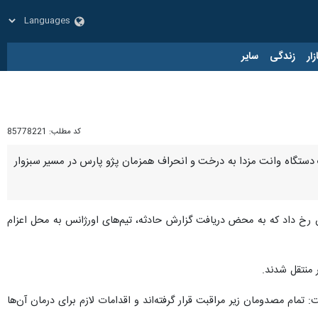
زار
زندگی
سایر
کد مطلب:
85778221