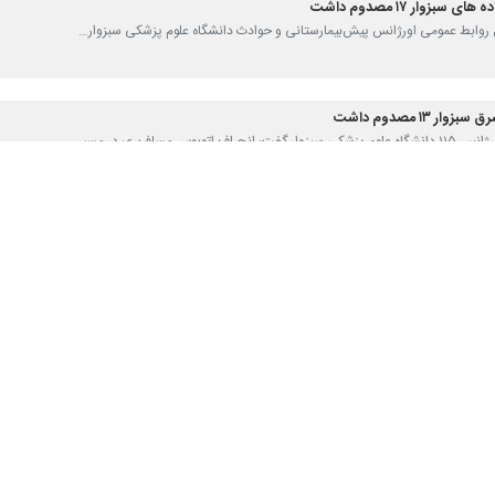
‌بیمارستانی و مدیریت حوادث دانشگاه علوم پزشکی سبزوار گفت: برخورد یک 
جمعه به خبرنگاران افزود: این‌ حادثه عصر امروز در سه کیلومتری شرق داور
یه درمانی، تمامی آسیب دیدگان حادثه به بیمارستان امداد شهید بهشتی سبزوار
کی شامل پنج نفر با وضعیت زرد و پنج نفر با وضعیت سبز اعلام کرد و گفت: ت
با تأکید بر رعایت نکات ایمنی در رانندگی، افزود: نیروهای اورژانس برای ارا