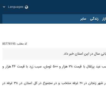
زار
زندگی
سایر
کد مطلب:
85778195