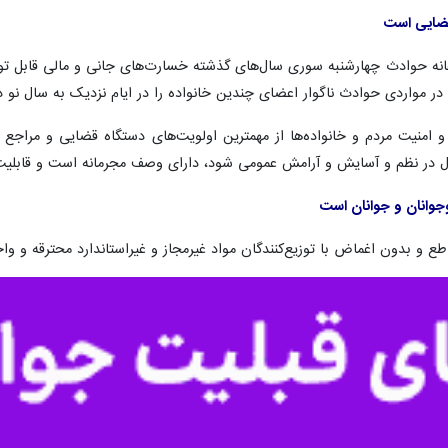
ییس ستاد پیشگیری از وقوع جرم شهرستان دزفول ضمن هشدار به اخلالگران ن