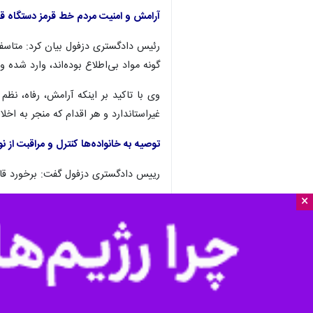
×
دزفول – ایرنا - رییس دادگستری و ر