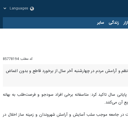
زار
زندگی
سایر
کد مطلب:
85778194