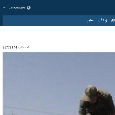
زار
زندگی
سایر
کد مطلب:
85778144