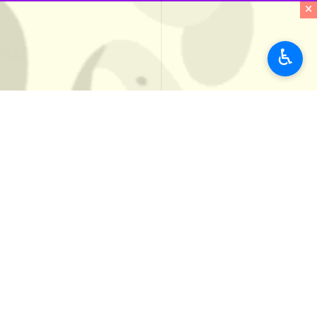
در همین ارتباط پلیس راهور فراجا علاوه
×
جهت ارتقای ایمنی جاده‌ها و کاهش حوا
جامعه
انتظامی و حوادث
♿︎
۲ نفر
برچسب‌ها
توییتر
پلیس راهور فراجا
کاهش تصادفات
تصادفات جاده ای
پلیس راهنمایی و رانندگی ایران
اخبار مرتبط
رئیس اورژانس کشور: 
ایرنا - تهران - رئیس