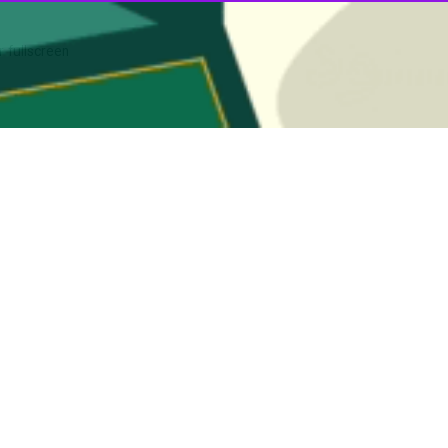
 بر نظارت دقیق بر رفتارهای ترافیکی رانندگان، با استفاده از توان نظارتی ب
دث رانندگی برخوردی قاطع و جدی دارد.
هنگام مشاهده آمبولانس مسیر را برای خودرو امدادی باز کنید
 سازمان اورژانس: هنگام مشاهده آمبولانس، با حرکت به سمت راست خیابان یا…