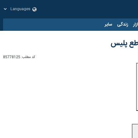
زار
زندگی
سایر
اطع پلیس
کد مطلب:
85778125