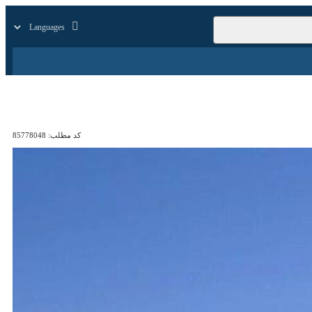
زار
زندگی
سایر
کد مطلب:
85778048