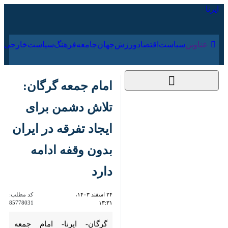
۱۷ مرداد ۱۴۰۵
عناوین‌
سیاست
اقتصاد
ورزش
جهان
جامعه
فرهنگ
سیاس
امام جمعه گرگان:
تلاش دشمن برای
ایجاد تفرقه در ایران
بدون وقفه ادامه دارد
۲۴ اسفند ۱۴۰۳، ۱۳:۳۱
کد مطلب:
85778031
گرگان- ایرنا- امام جمعه گرگان، با
تاکید بر لزوم حفظ وحدت ملی و