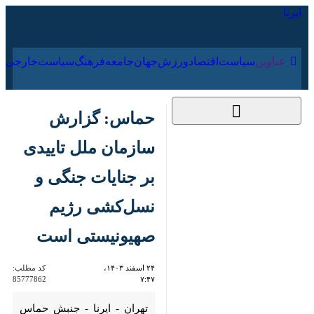
۱۵ مرداد ۱۴۰۵
عناوین‌
سیاست
اقتصاد
ورزش
جهان
جامعه
فرهنگ
سیا
حماس: گزارش
سازمان ملل تاییدی بر
جنایات جنگی و
نسل‌کشی رژیم
صهیونیستی است
۲۴ اسفند ۱۴۰۳، ۷:۴۷
کد مطلب:
85777862
تهران - ایرنا - جنبش حماس
گزارش کمیسیون تحقیق