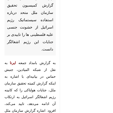
سازمان ملل متحد درباره
استفاده سیستماتیک رژیم
اسرائیل از خشونت جنسی علیه
فلسطینی ها را تاییدی بر جنایات
این رژیم اشغالگر دانست.
به گزارش بامداد جمعه
ایرنا
به نقل
از شبکه المیادین، جنبش حماس در
بیانیه‌ای با اشاره به اینکه گزارش
کمیته تحقیق سازمان ملل، جنایات
هولناکی را که کابینه رژیم اشغالگر
اسرائیل به ارتکاب آن ادامه می‌دهد،
تایید می‌کند، افزود: اشاره گزارش
سازمان ملل به بی‌اعتنایی و انکار
جنایات بین‌المللی از سوی جامعه
بین‌المللی مستلزم اتخاذ موضع جدی