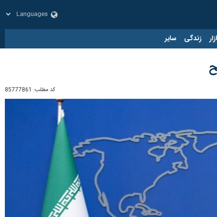
زار
زندگی
سایر
ح
کد مطلب:
85777861