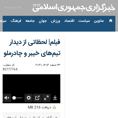
۱۵ مرداد ۱۴۰۵
عناوین‌
سیاست
اقتصاد
ورزش
جهان
جامعه
فرهنگ
سیاس
فیلم| لحظاتی از دیدار
تیم‌های خیبر و چادرملو
۲۳ اسفند ۱۴۰۳، ۲۱:۳۱
کد مطلب:
85777764
Unmute
Settings
PIP
Enter
Download
دریافت
216 MB
fullscreen