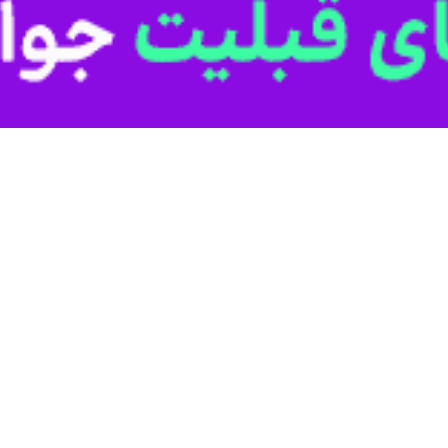
 هنگام مشاهده آمبولانس، با حرکت به سمت راست خیابان یا جاده بلافاصله