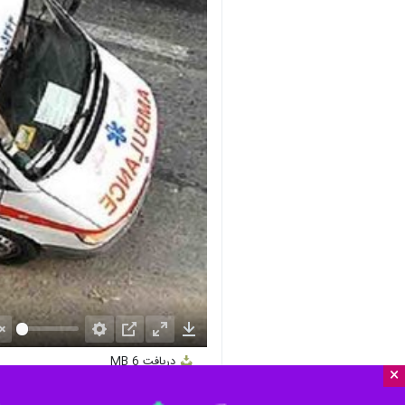
nmute
Settings
PIP
Enter
Download
دریافت
6 MB
fullscreen
×
ایرنا - تهران - رئیس سازمان اورژانس