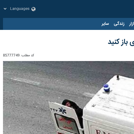
زار
زندگی
سایر
باز کنید
کد مطلب:
85777749