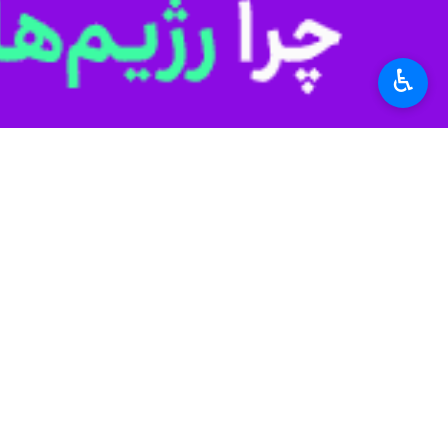
جعفر
میعادفر
رئیس سازمان اورژانس گفت:
یک نفر را نجات دهد.
♿︎
جامعه
اورژانس
۶ نفر
برچسب‌ها
سازمان اورژانس تهران
تصادف شهری
سازمان اورژانس کشور
آمبولانس
اخبار مرتبط
پنج کشته و ۲۸۶ مصدوم حوادث چهارشنبه سوری در کشور/ بیشترین مصدوم در آذربایجان شرقی