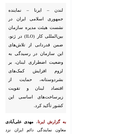
اسلامی ایران در نشست هیئت
مدیره سازمان بین‌المللی کار
(ILO) در ژنو، ضمن قدردانی از
تلاش‌های این سازمان در رسیدگی
به وضعیت اضطراری لبنان، بر لزوم
افزایش کمک‌های بشردوستانه،
حمایت از اقتصاد لبنان و تقویت
زیرساخت‌های اساسی این کشور
تأکید کرد.
به گزارش ایرنا
،
مهدی علی‌آبادی
معاون نمایندگی دائم ایران نزد
سازمان ملل در ژنو، روز پنجشنبه (۲۳
اسفند ۱۴۰۳) در جریان سیصد و پنجاه
♿︎
و سومین نشست هیئت مدیره این
سازمان، با ابراز نگرانی عمیق از نقض