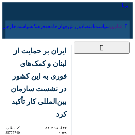
۱۶ مرداد ۱۴۰۵
عناوین‌
سیاست
اقتصاد
ورزش
جهان
جامعه
فرهنگ
سی
ایران بر حمایت از لبنان
و کمک‌های فوری به
این کشور در نشست
سازمان بین‌المللی کار
تأکید کرد
۲۳ اسفند ۱۴۰۳، ۲۰:۴۸
کد مطلب:
85777740
لندن – ایرنا – نماینده جمهوری