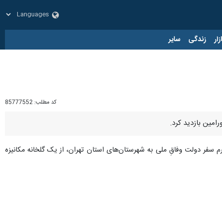
زار
زندگی
سایر
کد مطلب:
85777552