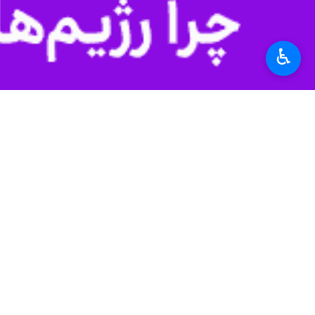
♿︎
تهران- ایرنا- رئیس‌جمهور در ادامه دو
به گزارش خبرنگار سیاسی
ایرنا
، «
مسعود 
در ورامین بازدید کرد.
این گلخانه در روستای محمدآباد عرب شهرستان ورامین واقع و