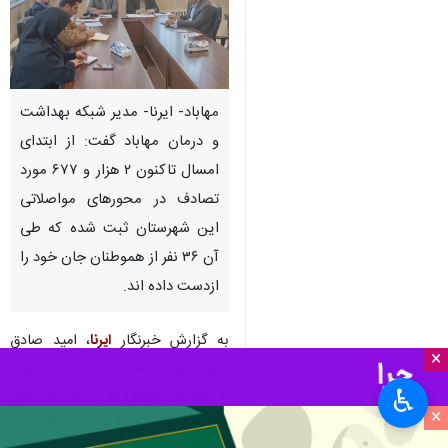
مهاباد- ایرنا- مدیر شبکه بهداشت
و درمان مهاباد گفت: از ابتدای
امسال تاکنون ۲ هزار و ۶۷۷ مورد
تصادف در محورهای مواصلاتی
این شهرستان ثبت شده که طی
آن ۳۶ نفر از هموطنان جان خود را
ازدست داده اند.
به گزارش خبرنگار
ایرنا
، امید صادق
×
امیری روز پنجشنبه در نشست خبری
♿︎
با محوریت پویش نه به تصادف اظهار
×
کرد: سال گذشته نیز در مجموع ۲ هزار