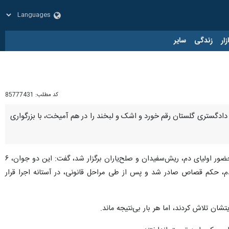
زار
زندگی
سایر
کد مطلب:
85777431