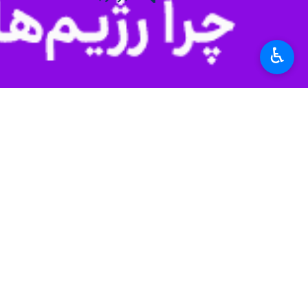
♿︎
گرگان- ا
اولیای دم و به برکت نام بلند حضرت عل
به گزارش روز پنجشنبه
ایرنا
سال پیش در دو پرونده جداگانه در آزا
گرفت.
حیدر آسیابی
ادامه داد: صلح‌یاران و اع
وی ادامه داد: در یکی از پرونده‌ها، خان
آسیابی افزود: سرانجام، در این ماه مب
عزیزانشان گذشتند و این دو جوان را به ز
رئیس کل دادگستری گلستان با اشاره به آمار امسال گفت: از ابتدای ۱۴۰۳ تاکنون، ۲۲ محکوم