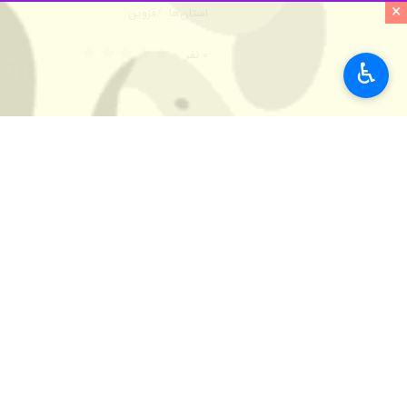
×
♿︎
قزوین - ایرنا - سرپرست دفتر امور ب
بروزرسانی سند وضعیت موجود در دستور 
به گزارش خبرنگار
ایرنا
،
مریم بیدخام
روز 
نفس و کاهش آسیب‌های اجتماعی منجر 
بیشتر بخوانید
سنت شیرینی پزی توسط بانوان‌ ق
اقتصاد فرهنگی در قزوین مغفول 
شیرینی سنتی قزوین میراث بانوان
بانوان قزوینی در صنایع دستی سر
وی با بیان اینکه طرح توانمندسازی و مها
هم به لحاظ اقتصادی و نیز به جهت افز