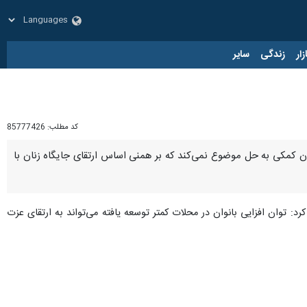
زار
زندگی
سایر
کد مطلب:
85777426