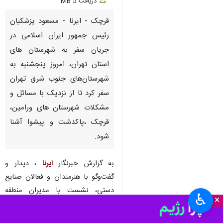
Unmute
Settings
PIP
Enter
Download
دریافت
5 MB
fullscreen
قرچک - ایرنا - مسعود پزشکیان
رئیس جمهور ایران اسلامی در
جریان سفر به شهرستان های
استان تهران، امروز پنجشنبه به
شهرستان‌های جنوب شرق تهران
سفر کرد تا از نزدیک با مسائل و
مشکلات شهرستان های ورامین،
قرچک ،پاکدشت و پیشوا آشنا
شود.
به گزارش خبرنگار
ایرنا
، دیدار و
گفت‌وگو با هنرمندان و فعالان صنایع
♿︎
×
دستی، نشست با مدیران منطقه
جنوب شرق استان تهران، دیدار و