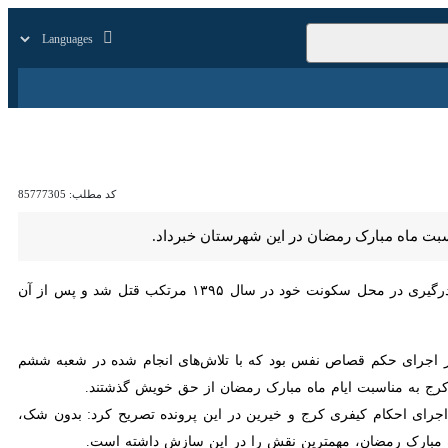
زار
زندگی
سایر
کد مطلب:
85777305
اه مبارک رمضان در این شهرستان خبرداد.
از مرکز رسانه دادگستری البرز ، "حسن مددی " روز پنجشنبه گفت: این محکوم ۲۶ ساله در یک درگیری در محل سکونت خود در سال ۱۳۹۵ مرتکب قتل شد و پس از آن در بازداشت
 اجرای حکم قصاص نفس بود که با تلاش‌های انجام شده در شعبه ششم اجرای
اسبت ایام ماه مبارک رمضان از حق خویش گذشتند.
ای احکام کیفری کرج و خیرین در این پرونده تصریح کرد: بدون شک، گذشت
ضان، مهمترین نقش را در این سازش داشته است.