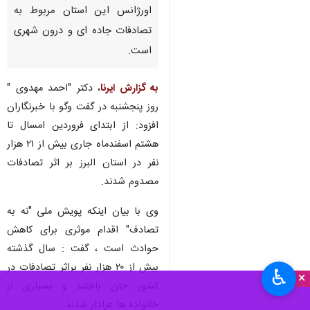
اورژانس این استان مربوط به
تصادفات جاده ای و درون شهری
است.
به گزارش ایرنا
، دکتر "احمد مهدوی "
روز پنجشنبه در گفت وگو با خبرنگاران
افزود: از ابتدای فروردین امسال تا
هشتم اسفندماه جاری بیش از ۲۱ هزار
نفر در استان البرز بر اثر تصادفات
مصدوم شدند.
وی با بیان اینکه پویش ملی "نه به
تصادف" اقدام موثری برای کاهش
حوادث است ، گفت : سال گذشته
بیش از ۲۰ هزار نفر براثر تصادفات در
♿︎
×
کشور جان باختند و بسیاری از
خانواده ها عزادار شدند.