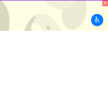
×
♿︎
تهران بزرگ - ایرنا - معاون عملیات پ
بهشت زهرا در نظر گرفته‌ایم که از ج
به گزارش ایرنا
کرد:
از بزرگراه علامه عسگری، زیرگذر سه‌راه با
از جاده قدیم قم (کهریزک)، ورودی باب 
از قطعات قدیمی به جدید، از طریق زیرگ
جاده قدیم چله‌دوان تردد کنند.
به گفته وی، برای تردد ساکنان مناطق م