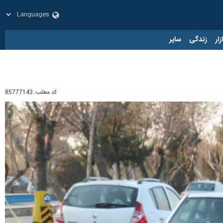
زار
زندگی
سایر
کد مطلب:
85777143