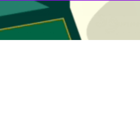
لیس راهور تهران بزرگ اعلام کرد: با توجه به سنت دیرینه زیارت اهل قبور در
مله آن تعیین مسیرهای دسترسی به قطعات جدید و قدیم این آرامستان است.
قرشهر و جاده قمصر مقابل قطعه ۳۱۵
الحوائج (جنوب به شمال)
ذر مترو و زیرگذر درب گلدسته است.
رکزی و شمال تهران بزرگراه امام علی (ع)، بزرگراه شهید هاشمی (صالح‌آباد)