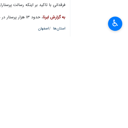
فرقدانی با تاکید بر اینکه رسالت پرستا
به گزارش ایرنا
، حدود ۱۳ هزار پرستار در مراکز دولتی و غیر دولتی استان اصفهان فعالیت دارند.
♿︎
استان‌ها
اصفهان
×
۸ نفر
برچسب‌ها
مالیات
اصفهان
سازمان نظام پرستاری ایران
حقوق و دستمزد
اخبار مرتبط
پرستاران اصفهان خو