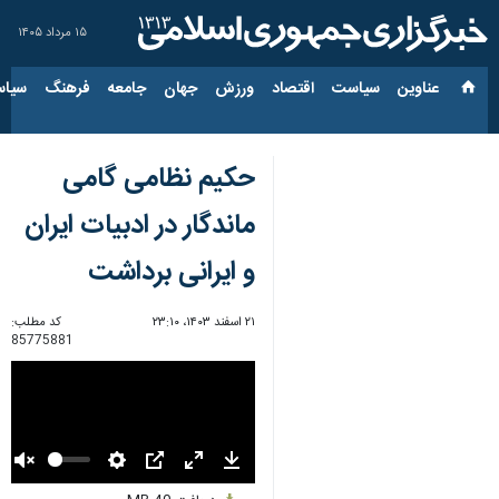
۱۵ مرداد ۱۴۰۵
عناوین‌
سیاست
اقتصاد
ورزش
جهان
جامعه
فرهنگ
سیاس
حکیم نظامی گامی
ماندگار در ادبیات ایران
و ایرانی برداشت
۲۱ اسفند ۱۴۰۳، ۲۳:۱۰
کد مطلب:
85775881
Unmute
Settings
PIP
Enter
Download