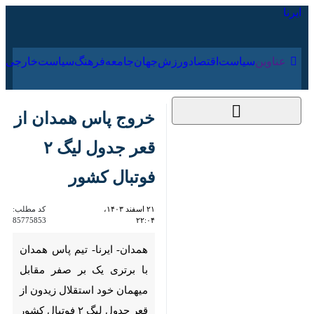
۱۷ مرداد ۱۴۰۵
عناوین‌
سیاست
اقتصاد
ورزش
جهان
جامعه
فرهنگ
خروج پاس همدان از
قعر جدول لیگ ۲ فوتبال
کشور
۲۱ اسفند ۱۴۰۳، ۲۲:۰۴
کد مطلب:
85775853
همدان- ایرنا- تیم پاس همدان با
برتری یک بر صفر مقابل میهمان
خود استقلال زیدون از قعر جدول
لیگ ۲ فوتبال کشور خارج شد.