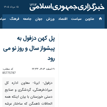
۱۵ مرداد ۱۴۰۵
عناوین‌
سیاست
اقتصاد
ورزش
جهان
جامعه
فرهنگ
سیاس
پل کهن دزفول به
پیشواز سال و روز نو می
رود
۲۱ اسفند ۱۴۰۳، ۲۲:۳۳
کد مطلب:
85775787
دزفول- ایرنا- معاون اداره کل
میراث‌فرهنگی، گردشگری و صنایع
دستی خوزستان با بیان اینکه همه
الحاقات ناهمگن که ساختار عرشه