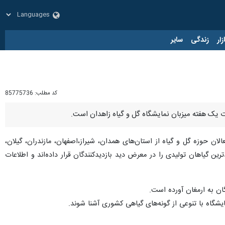
زار
زندگی
سایر
کد مطلب:
85775736