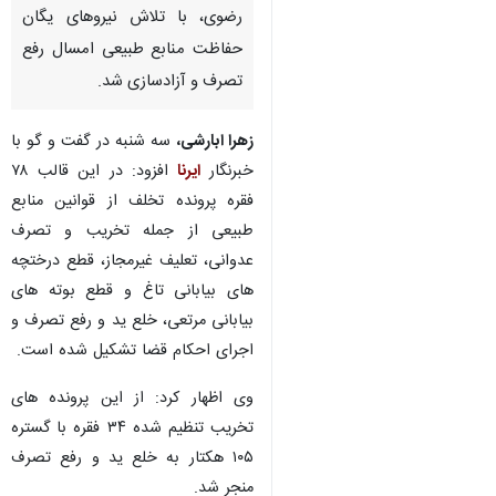
سبزوار- ایرنا- رییس اداره منابع
طبیعی و آبخیزداری ششتمد گفت:
۱۰۵ هکتار از عرصه‌های طبیعی
تصرف شده این شهرستان خراسان
رضوی، با تلاش نیروهای یگان
حفاظت منابع طبیعی امسال رفع
تصرف و آزادسازی شد.
زهرا ابارشی،
سه شنبه در گفت و گو با
خبرنگار
ایرنا
افزود: در این قالب ۷۸
فقره پرونده تخلف از قوانین منابع
طبیعی از جمله تخریب و تصرف
عدوانی، تعلیف غیرمجاز، قطع درختچه
♿︎
های بیابانی تاغ و قطع بوته های
بیابانی مرتعی، خلع ید و رفع تصرف و