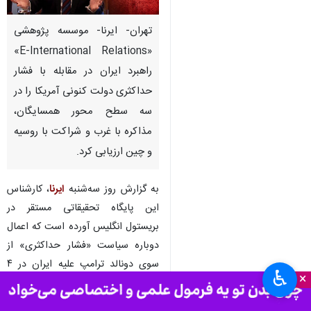
تهران- ایرنا- موسسه پژوهشی
«E-International Relations»
راهبرد ایران در مقابله با فشار
حداکثری دولت کنونی آمریکا را در
سه سطح محور همسایگان،
مذاکره با غرب و شراکت با روسیه
و چین ارزیابی کرد.
به گزارش روز سه‌شنبه
ایرنا
، کارشناس
این پایگاه تحقیقاتی مستقر در
بریستول انگلیس آورده است که اعمال
دوباره سیاست «فشار حداکثری» از
سوی دونالد ترامپ علیه ایران در ۴
♿︎
×
فوریه ۲۰۲۵ (۱۶ بهمن ۱۴۰۳) و همچنین
ارسال نامه ادعایی او به ایران،