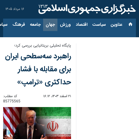
۱۶ مرداد ۱۴۰۵
عناوین‌
سیاست
اقتصاد
ورزش
جهان
جامعه
فرهنگ
سیاس
پایگاه تحلیلی بریتانیایی بررسی کرد؛
راهبرد سه‌سطحی ایران
برای مقابله با فشار
حداکثری «ترامپ»
۲۱ اسفند ۱۴۰۳، ۱۶:۱۲
کد مطلب:
85775565