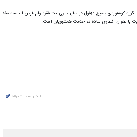
مسوول گروه کوهنوردی بسیج دزفول با بیان اینکه این اقلام توسط خیران این گروه کوهنوردی تامین شده‌اند، اظهارکرد: گروه کوهنوردی بسیج دزفول در سال جاری ۳۰۰ فقره وام قرض الحسنه ۱۵۰