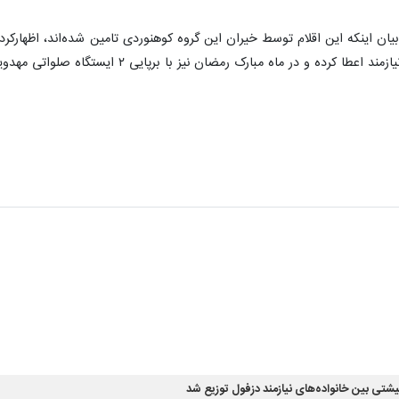
رک رمضان نیز با برپایی ۲ ایستگاه صلواتی مهدویت با عنوان افطاری ساده در خدمت همشهریان است.