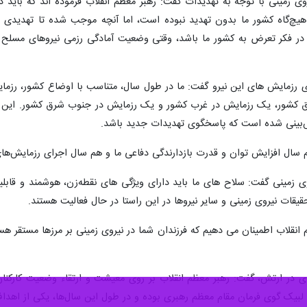
تش با بیان اینکه رهبرمعظم انقلاب فرموده اند که باید به طور دائم آماده پا