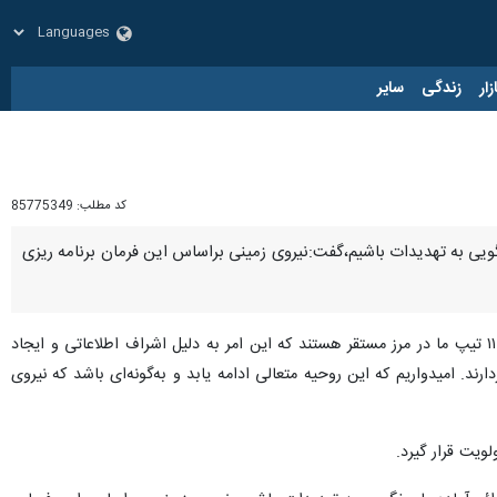
زار
زندگی
سایر
کد مطلب:
85775349