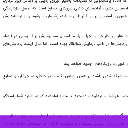
سخگویی به تهدیدات باشیم،گفت:نیروی زمینی براساس این فرمان برنامه ریزی