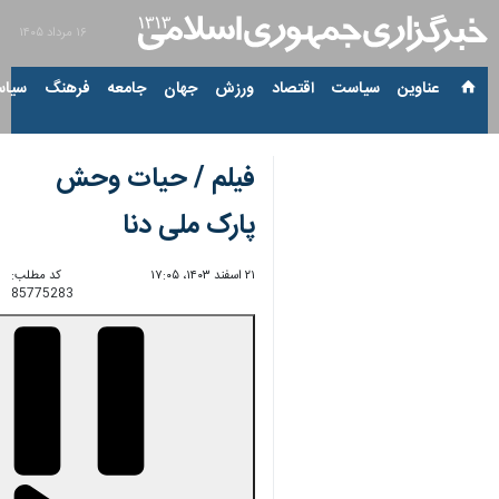
۱۶ مرداد ۱۴۰۵
عناوین‌
سیاست
اقتصاد
ورزش
جهان
جامعه
فرهنگ
سیاس
فیلم / حیات وحش
پارک ملی دنا
۲۱ اسفند ۱۴۰۳، ۱۷:۰۵
کد مطلب:
85775283