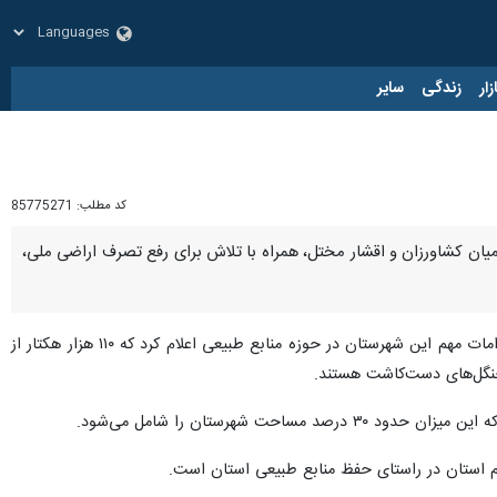
زار
زندگی
سایر
کد مطلب:
85775271