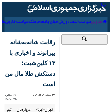
۱۷ مرداد ۱۴۰۵
عناوین‌
سیاست
اقتصاد
ورزش
جهان
جامعه
فرهنگ
رقابت شانه‌به‌شانه
بیرانوند و اخباری با ۱۳
کلین‌شیت؛ دستکش
طلا مال من است
۲۳ اسفند ۱۴۰۳، ۰:۰۳
کد مطلب:
85775268
تهران-ایرنا- دروازه‌بان تیم فوتبال
گل‌گهر و همتای وی در تراکتور تبریز