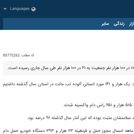
زار
زندگی
سایر
کد مطلب:
85775262