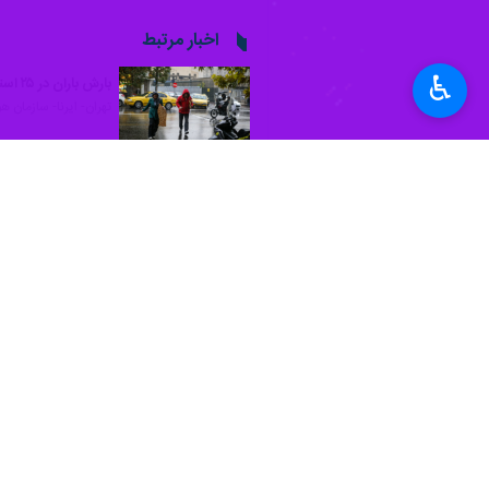
♿︎
کرمان - ایرنا - بنابر اعلام اداره ک
مهیاست و دمای هوا از امروز (سه‌شنب
به گزارش ایرنا
در اطلاعیه هواشناسی آم
صورت افزایش ابر، بارش باران، رگبار و
بر این اساس آبگرفتگی معابر، جاری شدن 
همچنین تا روز شنبه در نوار شرقی است
اداره کل هواشناسی کرمان برای ناپایدا
شنبه) به طور نسبی کاهش می‌یابد.
است.