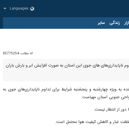
زار
زندگی
سایر
کد مطلب:
85775254